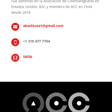
Fue admitido en la Asociación de Cinemátografos en
Estados Unidos, ASC y miembro de ACC en Chile
desde 2018
abwittusa1@gmail.com

+1 310 477 7704

IMDb
