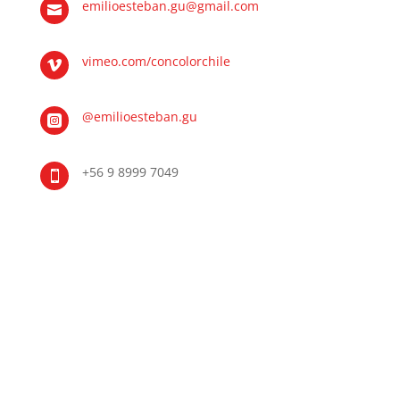
emilioesteban.gu@gmail.com

vimeo.com/concolorchile

@emilioesteban.gu

+56 9 8999 7049
