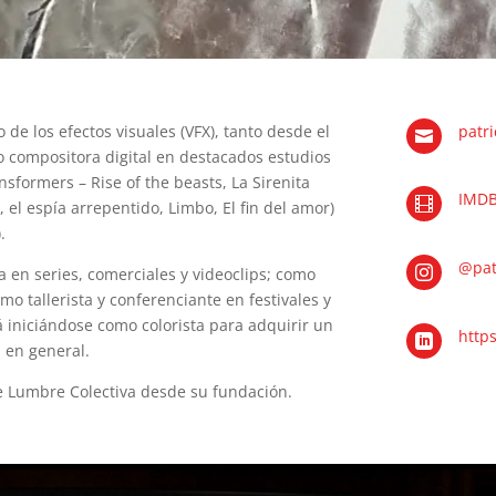
de los efectos visuales (VFX), tanto desde el
patr

 compositora digital en destacados estudios
formers – Rise of the beasts, La Sirenita
IMD

si, el espía arrepentido, Limbo, El fin del amor)
.
@pat
 en series, comerciales y videoclips; como

o tallerista y conferenciante en festivales y
á iniciándose como colorista para adquirir un
http

 en general.
e Lumbre Colectiva desde su fundación.