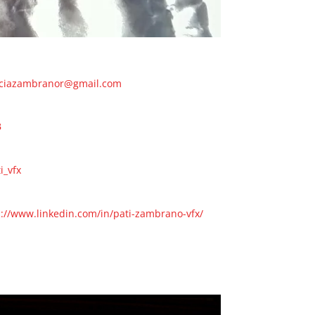
iciazambranor@gmail.com
B
i_vfx
s://www.linkedin.com/in/pati-zambrano-vfx/