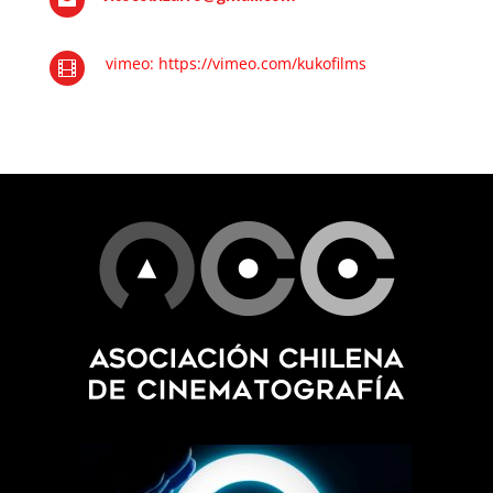
vimeo:
https://vimeo.com/kukofilms
