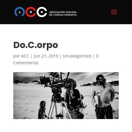
Do.C.orpo
por
ACC
|
Jun 21, 2019
|
Uncategorized
|
0
Comentarios