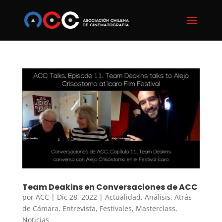
Team Deakins en Conversaciones de ACC
por
ACC
|
Dic 28, 2022
|
Actualidad
,
Análisis
,
Atrás
de Cámara
,
Entrevista
,
Festivales
,
Masterclass
,
Noticias