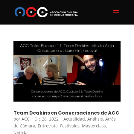
Team Deakins en Conversaciones de ACC
por
ACC
|
Dic 28, 2022
|
Actualidad
,
Análisis
,
Atrás
de Cámara
,
Entrevista
,
Festivales
,
Masterclass
,
Noticias