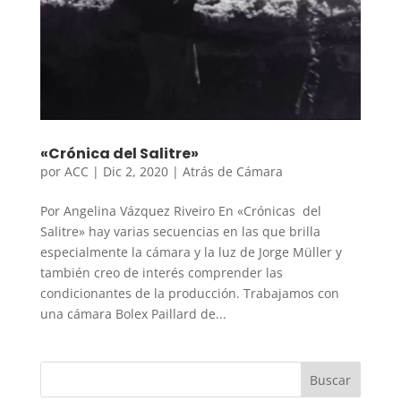
«Crónica del Salitre»
por
ACC
|
Dic 2, 2020
|
Atrás de Cámara
Por Angelina Vázquez Riveiro En «Crónicas del
Salitre» hay varias secuencias en las que brilla
especialmente la cámara y la luz de Jorge Müller y
también creo de interés comprender las
condicionantes de la producción. Trabajamos con
una cámara Bolex Paillard de...