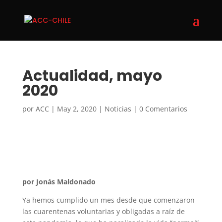
Actualidad, mayo
2020
por
ACC
|
May 2, 2020
|
Noticias
|
0 Comentarios
por Jonás Maldonado
Ya hemos cumplido un mes desde que comenzaron
las cuarentenas voluntarias y obligadas a raíz de