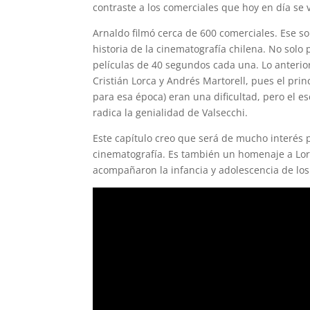
contraste a los comerciales que hoy en día se v
Arnaldo filmó cerca de 600 comerciales. Ese s
historia de la cinematografía chilena. No solo 
películas de 40 segundos cada una. Lo anterior
Cristián Lorca y Andrés Martorell, pues el prin
para esa época) eran una dificultad, pero el 
radica la genialidad de Valsecchi.
Este capítulo creo que será de mucho interés p
cinematografía. Es también un homenaje a Lorc
acompañaron la infancia y adolescencia de los