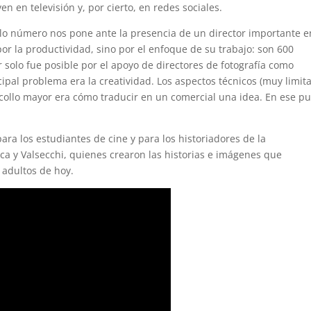
en en televisión y, por cierto, en redes sociales.
olo número nos pone ante la presencia de un director importante e
por la productividad, sino por el enfoque de su trabajo: son 600
 solo fue posible por el apoyo de directores de fotografía como
cipal problema era la creatividad. Los aspectos técnicos (muy limit
escollo mayor era cómo traducir en un comercial una idea. En ese p
ara los estudiantes de cine y para los historiadores de la
a y Valsecchi, quienes crearon las historias e imágenes que
 adultos de hoy.