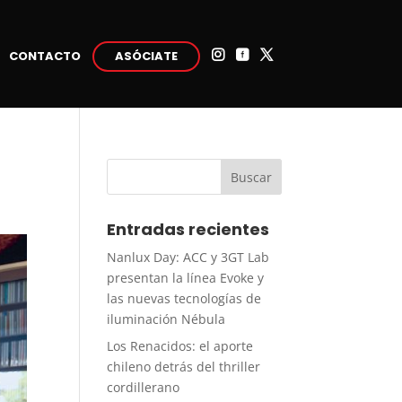
CONTACTO
ASÓCIATE



Entradas recientes
Nanlux Day: ACC y 3GT Lab
presentan la línea Evoke y
las nuevas tecnologías de
iluminación Nébula
Los Renacidos: el aporte
chileno detrás del thriller
cordillerano