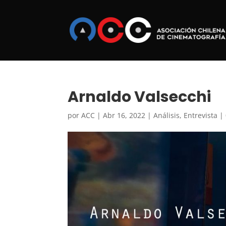
Arnaldo Valsecchi
por
ACC
|
Abr 16, 2022
|
Análisis
,
Entrevista
|