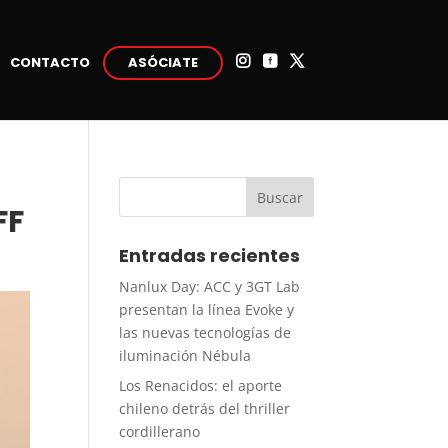
CONTACTO
ASÓCIATE



FF
Entradas recientes
Nanlux Day: ACC y 3GT Lab
presentan la línea Evoke y
las nuevas tecnologías de
iluminación Nébula
Los Renacidos: el aporte
chileno detrás del thriller
cordillerano