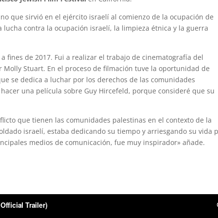
ano que sirvió en el ejército israelí al comienzo de la ocupación de
 lucha contra la ocupación israelí, la limpieza étnica y la guerra
 a fines de 2017. Fui a realizar el trabajo de cinematografía del
 Molly Stuart. En el proceso de filmación tuve la oportunidad de
 que se dedica a luchar por los derechos de las comunidades
 hacer una película sobre Guy Hircefeld, porque consideré que su
.
icto que tienen las comunidades palestinas en el contexto de la
oldado israelí, estaba dedicando su tiempo y arriesgando su vida 
rincipales medios de comunicación, fue muy inspirador» añade.