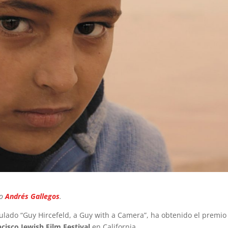
io
Andrés Gallegos
.
ulado “Guy Hircefeld, a Guy with a Camera”, ha obtenido el premio
cisco Jewish Film Festival
en California.