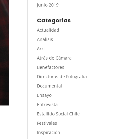
junio 2019
Categorías
Actualidad
Análisis
Arri
Atrás de Cámara
Benefactores
Directoras de Fotografía
Documental
Ensayo
Entrevista
Estallido Social Chile
Festivales
Inspiración