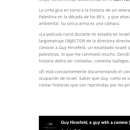
La cinta gira en torno a la historia de un veter
Palestina en la década de los 80´s, y que ahora
ambiental. Su única arma es una cámara.
«La película nació durante mi estadía en Israel
largometraje OBJECTOR de la directora director
conocer a Guy Hircefeld, un exsoldado israelí
palestinas, lo que me conmovió mucho. Decidí
historia debía ser contada», comenta Gallegos
«Él está constantemente documentando el confl
ocupación de Israel. Saber que Guy, como ex s
contar historias que son reprimidas por los p