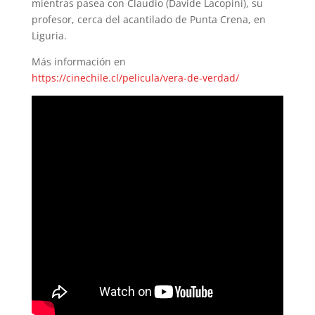
mientras pasea con Claudio (Davide Lacopini), su
profesor, cerca del acantilado de Punta Crena, en
Liguria.
Más información en
https://cinechile.cl/pelicula/vera-de-verdad/