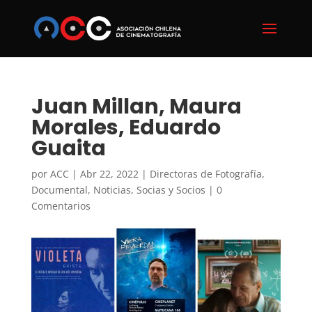
Juan Millan, Maura
Morales, Eduardo
Guaita
por
ACC
|
Abr 22, 2022
|
Directoras de Fotografía
,
Documental
,
Noticias
,
Socias y Socios
|
0
Comentarios