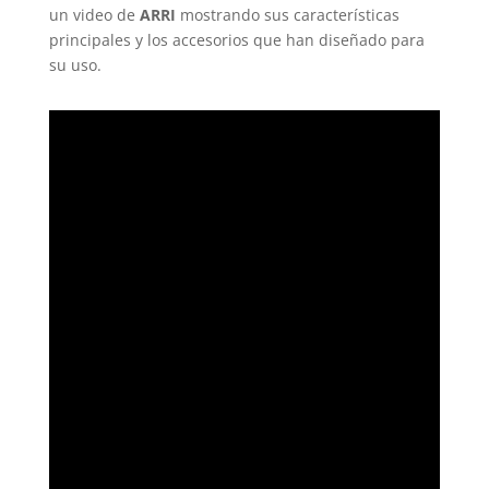
un video de
ARRI
mostrando sus características
principales y los accesorios que han diseñado para
su uso.