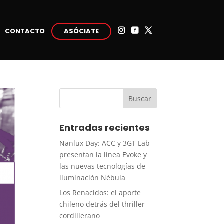
CONTACTO
ASÓCIATE



Entradas recientes
Nanlux Day: ACC y 3GT Lab
presentan la línea Evoke y
las nuevas tecnologías de
iluminación Nébula
Los Renacidos: el aporte
chileno detrás del thriller
cordillerano