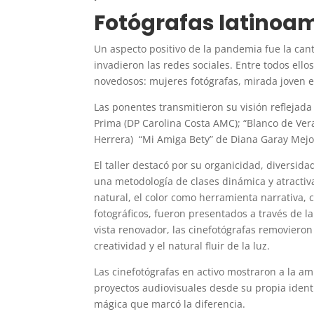
Fotógrafas latinoa
Un aspecto positivo de la pandemia fue la cant
invadieron las redes sociales. Entre todos ello
novedosos: mujeres fotógrafas, mirada joven 
Las ponentes transmitieron su visión reflejad
Prima (DP Carolina Costa AMC); “Blanco de Vera
Herrera) “Mi Amiga Bety” de Diana Garay Mej
El taller destacó por su organicidad, divers
una metodología de clases dinámica y atractiva
natural, el color como herramienta narrativa,
fotográficos, fueron presentados a través de 
vista renovador, las cinefotógrafas removieron
creatividad y el natural fluir de la luz.
Las cinefotógrafas en activo mostraron a la a
proyectos audiovisuales desde su propia identi
mágica que marcó la diferencia.