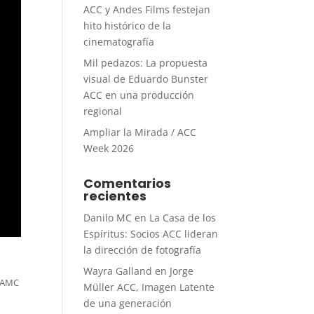
ACC y Andes Films festejan
hito histórico de la
cinematografía
Mil pedazos: La propuesta
visual de Eduardo Bunster
ACC en una producción
regional
Ampliar la Mirada / ACC
Week 2026
Comentarios
recientes
Danilo MC
en
La Casa de los
Espíritus: Socios ACC lideran
la dirección de fotografía
Wayra Galland
en
Jorge
a AMC
Müller ACC, Imagen Latente
de una generación