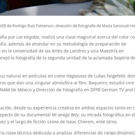
20) de Rodrigo Ruiz Patterson, dirección de fotografía de María Sarasvati H
afía por
Las elegidas
, realizó una clase magistral acerca del color 
grafía, además de ahondar en su metodología de preparación de
e en la Universidad de las Artes de Londres y una Maestría en
anejó la fotografía de la segunda unidad de la aclamada
Suspiria
d
 luz natural en películas en como
Hagazussa
de Lukas Feigefeld, do
ros que dan una singular atmósfera al film. Baqueiro, estudió cine
a UNAM de México y Dirección de Fotografía en DFFB German TV and 
ización, desde su experiencia creativa en ambos espacios tanto en 
respecto de su documental
Mi amiga Bety
, su mirada fotográfica en e
ez y el largo de ficción
Leona
de Isaac Cherem, ente otros.
a clase técnica dedicada a analizar diferencias de rango dinámic