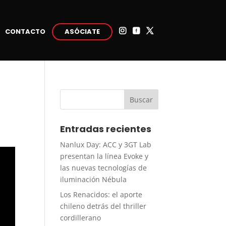
CONTACTO
ASÓCIATE



Entradas recientes
Nanlux Day: ACC y 3GT Lab
presentan la línea Evoke y
las nuevas tecnologías de
iluminación Nébula
Los Renacidos: el aporte
chileno detrás del thriller
cordillerano