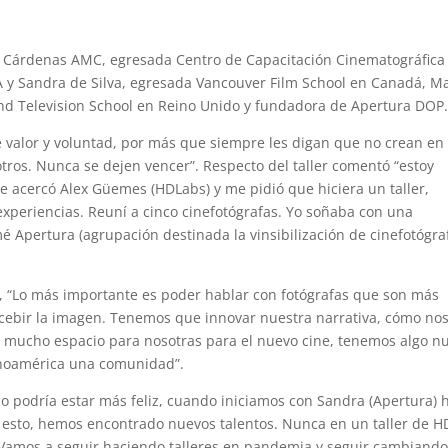
na Cárdenas AMC, egresada Centro de Capacitación Cinematográfica
A y Sandra de Silva, egresada Vancouver Film School en Canadá, M
d Television School en Reino Unido y fundadora de Apertura DOP
de valor y voluntad, por más que siempre les digan que no crean en
tros. Nunca se dejen vencer”. Respecto del taller comentó “estoy
e acercó Alex Güemes (HDLabs) y me pidió que hiciera un taller,
xperiencias. Reuní a cinco cinefotógrafas. Yo soñaba con una
é Apertura (agrupación destinada la vinsibilización de cinefotógra
 “Lo más importante es poder hablar con fotógrafas que son más
cebir la imagen. Tenemos que innovar nuestra narrativa, cómo no
y mucho espacio para nosotras para el nuevo cine, tenemos algo n
atinoamérica una comunidad”.
 podría estar más feliz, cuando iniciamos con Sandra (Apertura) 
esto, hemos encontrado nuevos talentos. Nunca en un taller de H
 Vamos a seguir haciendo talleres en pandemia y seguir cambiand