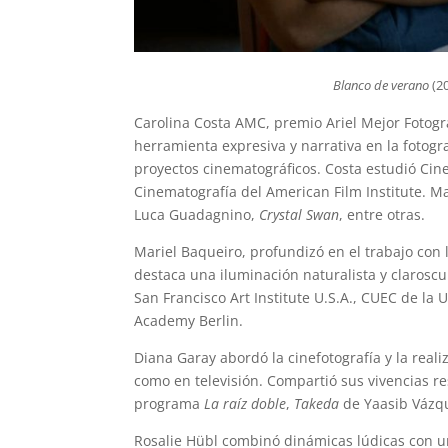
Blanco de verano
(20
Carolina Costa AMC, premio Ariel Mejor Fotogr
herramienta expresiva y narrativa en la foto
proyectos cinematográficos. Costa estudió Cin
Cinematografía del American Film Institute. M
Luca Guadagnino,
Crystal Swan
, entre otras.
Mariel Baqueiro, profundizó en el trabajo con
destaca una iluminación naturalista y claroscu
San Francisco Art Institute U.S.A., CUEC de l
Academy Berlin.
Diana Garay abordó la cinefotografía y la real
como en televisión. Compartió sus vivencias 
programa
La raíz doble
,
Takeda
de Yaasib Vázqu
Rosalie Hübl combinó dinámicas lúdicas con un