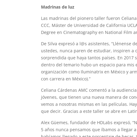
Madrinas de luz
Las madrinas del pionero taller fueron Celia
CCC, Máster de Universidad de California UCL
Degree en Cinematography en National Film an
De Silva expresó a l@s asistentes, “Llénense 
ustedes, nunca paren de estudiar, inspiren a o
sorprendida que haya tantos países. En 2017 s
dentro del temario hubo un espacio para mis e
organización como Iluminatrix en México y arm
con carrera en México).”
Celiana Cárdenas AMC comentó a la audiencia,
jóvenes, que tienen una nueva manera de con
vemos a nosotras mismas en las películas. Ha
que decir. Gracias a este taller se abre en L
Alex Güemes, fundador de HDLabs expresó, “No
5 años nunca pensamos que íbamos a llegar a 
habíamos llegado a este porcentaje de becas.