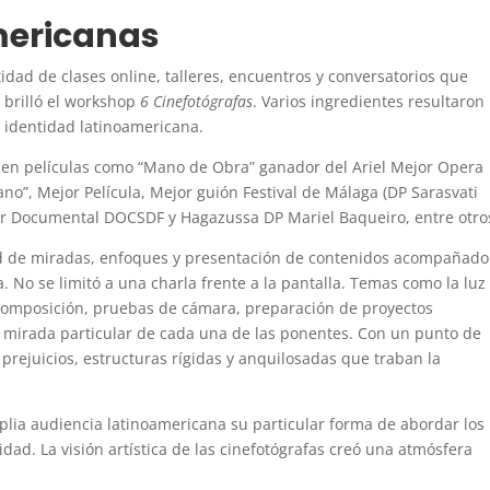
mericanas
idad de clases online, talleres, encuentros y conversatorios que
s brilló el workshop
6 Cinefotógrafas
. Varios ingredientes resultaron
e identidad latinoamericana.
a en películas como “Mano de Obra” ganador del Ariel Mejor Opera
no”, Mejor Película, Mejor guión Festival de Málaga (DP Sarasvati
or Documental DOCSDF y Hagazussa DP Mariel Baqueiro, entre otro
idad de miradas, enfoques y presentación de contenidos acompañado
. No se limitó a una charla frente a la pantalla. Temas como la luz
 composición, pruebas de cámara, preparación de proyectos
la mirada particular de cada una de las ponentes. Con un punto de
 prejuicios, estructuras rígidas y anquilosadas que traban la
mplia audiencia latinoamericana su particular forma de abordar los
dad. La visión artística de las cinefotógrafas creó una atmósfera