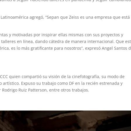
a Latinoamérica agregó, “Sepan que Zeiss es una empresa que está
tas y motivadas por inspirar ellas mismas con sus proyectos y
 talleres en línea, dando cátedra de manera internacional. Que es
ica, es lo más gratificante para nosotros”, expresó Angel Santos 
a CCC quien compartió su visión de la cinefotografía, su modo de
o artístico. Expuso su trabajo como DF en la recién estrenada y
r Rodrigo Ruiz Patterson, entre otros trabajos.