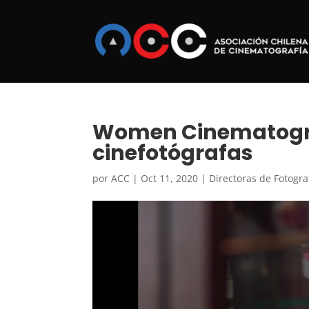
Women Cinematogr
cinefotógrafas
por
ACC
|
Oct 11, 2020
|
Directoras de Fotogra