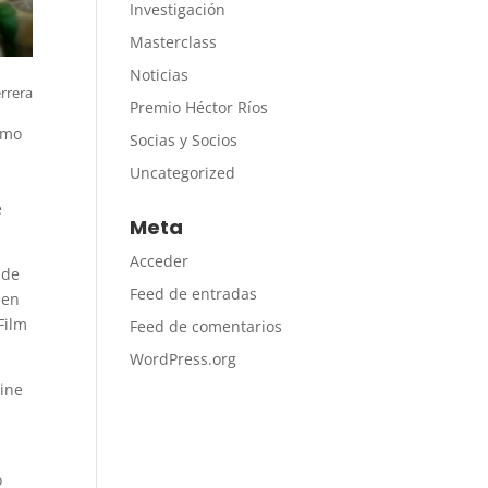
Investigación
Masterclass
Noticias
errera
Premio Héctor Ríos
como
Socias y Socios
Uncategorized
e
Meta
Acceder
nde
Feed de entradas
 en
Film
Feed de comentarios
WordPress.org
cine
l
o