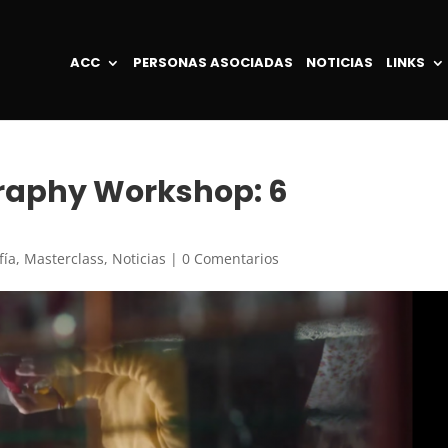
ACC
PERSONAS ASOCIADAS
NOTICIAS
LINKS
aphy Workshop: 6
fía
,
Masterclass
,
Noticias
|
0 Comentarios