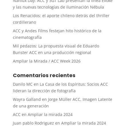
Nanlux Day: ACC y 3GT Lab presentan la línea Evoke
y las nuevas tecnologías de iluminación Nébula
Los Renacidos: el aporte chileno detrás del thriller
cordillerano
ACC y Andes Films festejan hito histórico de la
cinematografía
Mil pedazos: La propuesta visual de Eduardo
Bunster ACC en una producción regional
Ampliar la Mirada / ACC Week 2026
Comentarios recientes
Danilo MC
en
La Casa de los Espíritus: Socios ACC
lideran la dirección de fotografía
Wayra Galland
en
Jorge Müller ACC, Imagen Latente
de una generación
ACC
en
Ampliar la mirada 2024
Juan pablo Rodriguez
en
Ampliar la mirada 2024