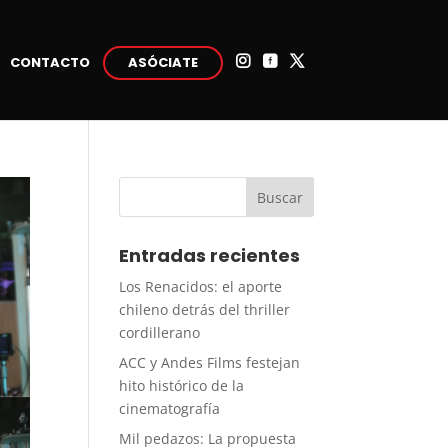
CONTACTO
ASÓCIATE



Entradas recientes
Los Renacidos: el aporte
chileno detrás del thriller
cordillerano
ACC y Andes Films festejan
hito histórico de la
cinematografía
Mil pedazos: La propuesta