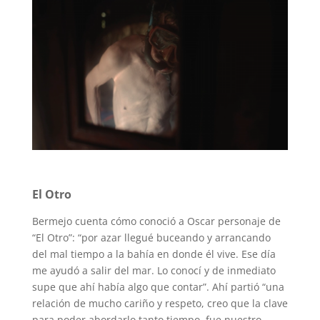
El Otro
Bermejo cuenta cómo conoció a Oscar personaje de
“El Otro”: “por azar llegué buceando y arrancando
del mal tiempo a la bahía en donde él vive. Ese día
me ayudó a salir del mar. Lo conocí y de inmediato
supe que ahí había algo que contar”. Ahí partió “una
relación de mucho cariño y respeto, creo que la clave
para poder abordarlo tanto tiempo, fue nuestro